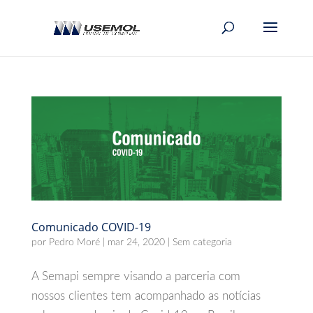
Comunicado COVID-19
por
Pedro Moré
|
mar 24, 2020
|
Sem categoria
A Semapi sempre visando a parceria com
nossos clientes tem acompanhado as notícias